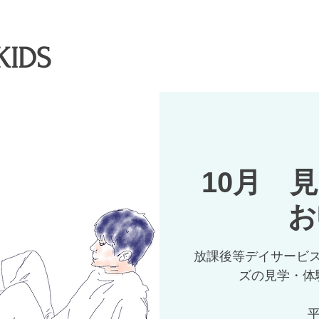
KIDS
10月 
お
放課後等デイサービ
ズの見学・体
平